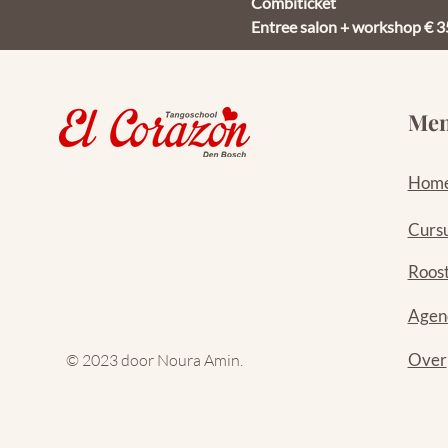
Combiticket 
Entree salon + workshop € 35,
Me
Hom
Curs
Roos
Agen
Over
© 2023 door Noura Amin.