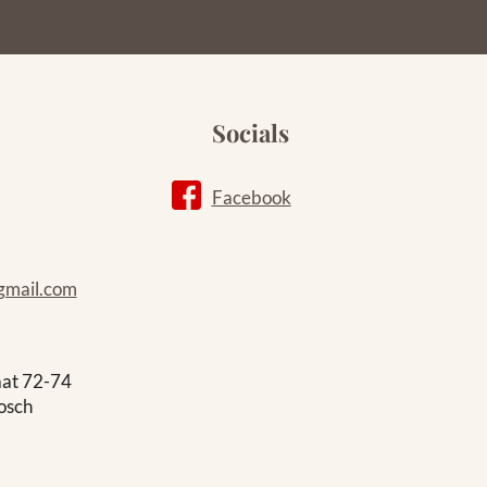
Socials
Facebook
gmail.com
aat 72-74
osch