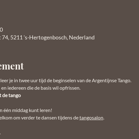
00
t 74, 5211 's-Hertogenbosch, Nederland
nement
eer je in twee uur tijd de beginselen van de Argentijnse Tango. 
en iedereen die de basis wil opfrissen. 
 de tango
in één middag kunt leren!
elkom om verder te dansen tijdens de 
tangosalon
. 
.