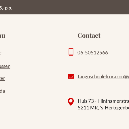
- p.p.
nu
Contact
e
06-50512566
ussen
tangoschoolelcorazon@
ter
da
Huis 73 - Hinthamerstr
5211 MR, ’s-Hertogenb