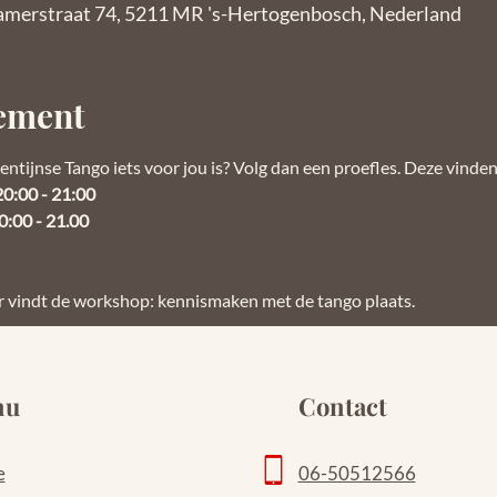
amerstraat 74, 5211 MR 's-Hertogenbosch, Nederland
nement
entijnse Tango iets voor jou is? Volg dan een proefles. Deze vinden
20:00 - 21:00
0:00 - 21.00
 vindt de 
workshop: kennismaken met de tango
 plaats.
nu
Contact
e
06-50512566