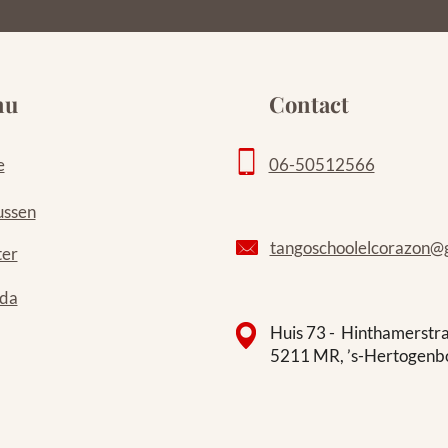
nu
Contact
e
06-50512566
ussen
tangoschoolelcorazon@
ter
da
Huis 73 - Hinthamerstr
5211 MR, ’s-Hertogenb