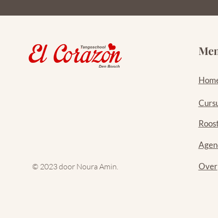
Me
Hom
Curs
Roos
Agen
Over
© 2023 door Noura Amin.