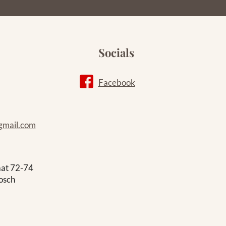
Socials
Facebook
gmail.com
aat 72-74
osch