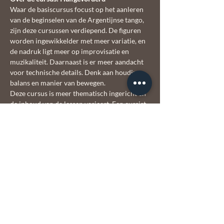
Waar de basiscursus focust op het aanleren 
van de beginselen van de Argentijnse tango, 
zijn deze cursussen verdiepend. De figuren 
worden ingewikkelder met meer variatie, en 
de nadruk ligt meer op improvisatie en 
muzikaliteit. Daarnaast is er meer aandacht 
voor technische details. Denk aan houding, 
balans en manier van bewegen.
Deze cursus is meer thematisch ingericht en 
de inhoud van de lessen varieert. Een cursist 
kan daardoor meerdere malen deelnemen 
aan een cursus en steeds iets nieuws leren. 
De groep mag zelf aangeven om verder in te 
gaan op een bepaald thema.
Voor de tangopros organiseert El Corazón 
ook workshops met een bepaald thema. 
Houd hiervoor de 
agenda
 in de gaten.
Let op: op 13 februari en 3 mei is er géén les.  