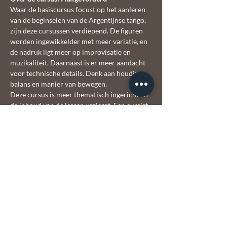
Waar de basiscursus focust op het aanleren 
van de beginselen van de Argentijnse tango, 
zijn deze cursussen verdiepend. De figuren 
worden ingewikkelder met meer variatie, en 
de nadruk ligt meer op improvisatie en 
muzikaliteit. Daarnaast is er meer aandacht 
voor technische details. Denk aan houding, 
balans en manier van bewegen.
Deze cursus is meer thematisch ingericht en 
de inhoud van de lessen varieert. Een cursist 
kan daardoor meerdere malen deelnemen 
aan een cursus en steeds iets nieuws leren. 
De groep mag zelf aangeven om verder in te 
gaan op een bepaald thema.
Voor de tangopros organiseert El Corazón 
ook workshops met een bepaald thema. 
Houd hiervoor de 
agenda
 in de gaten.
Let op: op 13 februari en 3 mei is er géén les.  