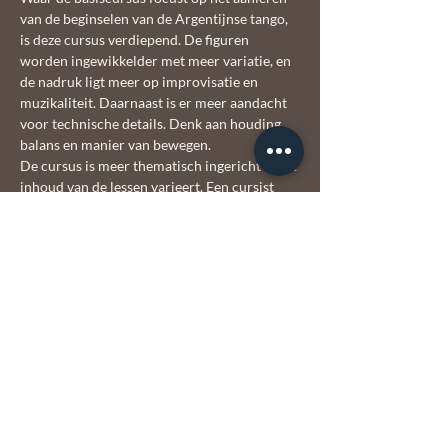
van de beginselen van de Argentijnse tango, 
is deze cursus verdiepend. De figuren 
worden ingewikkelder met meer variatie, en 
de nadruk ligt meer op improvisatie en 
muzikaliteit. Daarnaast is er meer aandacht 
voor technische details. Denk aan houding, 
balans en manier van bewegen.
De cursus is meer thematisch ingericht en de 
inhoud van de lessen varieert. Een cursist 
kan daardoor meerdere malen deelnemen 
aan deze cursus en steeds iets nieuws leren. 
De groep mag zelf aangeven om verder in te 
gaan op een bepaald thema.
Voor de tangopros organiseert El Corazón 
ook workshops met een bepaald thema. 
Houd hiervoor de 
agenda
 in de gaten.
Let op: op 13 februari en 3 mei is er géén les.  