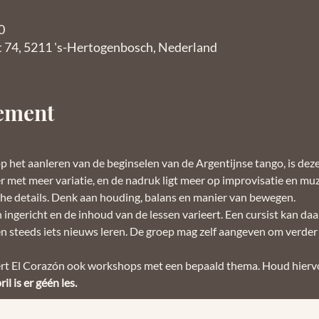
0
t 74, 5211 's-Hertogenbosch, Nederland
nement
p het aanleren van de beginselen van de Argentijnse tango, is dez
met meer variatie, en de nadruk ligt meer op improvisatie en muzik
he details. Denk aan houding, balans en manier van bewegen.
 ingericht en de inhoud van de lessen varieert. Een cursist kan d
 steeds iets nieuws leren. De groep mag zelf aangeven om verder 
rt El Corazón ook workshops met een bepaald thema. Houd hiervo
l is er géén les.  