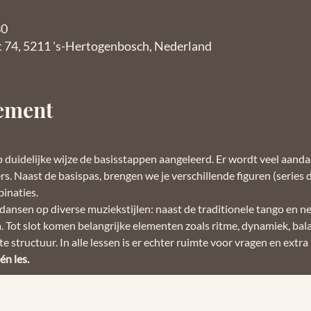
30
t 74, 5211 's-Hertogenbosch, Nederland
nement
op duidelijke wijze de basisstappen aangeleerd. Er wordt veel aand
. Naast de basispas, brengen we je verschillende figuren (series d
inaties. 
 dansen op diverse muziekstijlen: naast de traditionele tango en n
 Tot slot komen belangrijke elementen zoals ritme, dynamiek, bala
 structuur. In alle lessen is er echter ruimte voor vragen en extra 
n les.  