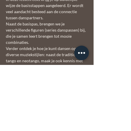
wijze de basisstappen aangeleerd. Er wordt 
veel aandacht besteed aan de connectie 
tussen danspartners.

Naast de basispas, brengen we je 
verschillende figuren (series danspassen) bij, 
die je samen leert brengen tot mooie 
combinaties. 
Verder ontdek je hoe je kunt dansen op 
diverse muziekstijlen: naast de traditionele 
tango en neotango, maak je ook kennis met 
de tangowals en milonga.

Tot slot komen belangrijke elementen zoals 
ritme, dynamiek, balans en muzikaliteit aan 
bod.
De basiscursus heeft een vaste structuur. In 
alle lessen is er echter ruimte voor vragen en 
extra uitleg.
Let op: op 9 februari en 30 april is er géén 
les.  